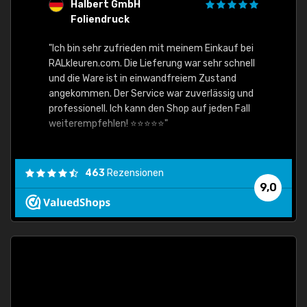
Halbert GmbH
S
Foliendruck
E
Ware,
"Ich bin sehr zufrieden mit meinem Einkauf bei
RALkleuren.com. Die Lieferung war sehr schnell
"Schne
und die Ware ist in einwandfreiem Zustand
angekommen. Der Service war zuverlässig und
professionell. Ich kann den Shop auf jeden Fall
weiterempfehlen! ⭐⭐⭐⭐⭐"
463
Rezensionen
9,0