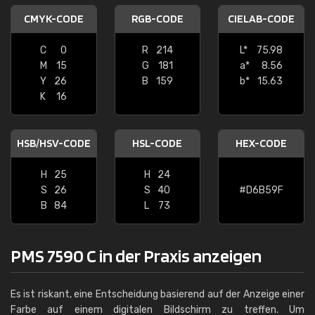
CMYK-CODE
RGB-CODE
CIELAB-CODE
C
0
R
214
L*
75.98
M
15
G
181
a*
8.56
Y
26
B
159
b*
15.63
K
16
HSB/HSV-CODE
HSL-CODE
HEX-CODE
H
25
H
24
S
26
S
40
#D6B59F
B
84
L
73
PMS 7590 C in der Praxis anzeigen
Es ist riskant, eine Entscheidung basierend auf der Anzeige einer
Farbe auf einem digitalen Bildschirm zu treffen. Um