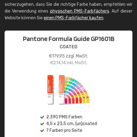
sicherzugehen, dass Sie die richtige Farbe haben, empfehlen wir
die Verwendung eines
physischen PMS-Farbfächers
. Auf dieser
Website können Sie
einen PMS-Farbfächer kaufen
.
Pantone Formula Guide GP1601B
COATED
€
179,95
zzgl. MwSt.
€
214,14
inkl. MwSt.
2.390 PMS Farben
4,5 x 23,5 cm, (un)coated
7 Farben pro Seite