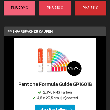
PMS 709 C
PMS 710 C
PMS 711 C
PMS-FARBFÄCHER KAUFEN
€179,95
Pantone Formula Guide GP1601B
2.390 PMS Farben
4,5 x 23,5 cm, (un)coated
Info / Bestellung