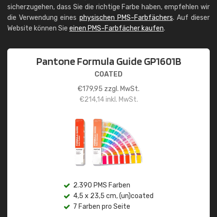
sicherzugehen, dass Sie die richtige Farbe haben, empfehlen wir
die Verwendung eines
physischen PMS-Farbfächers
. Auf dieser
Website können Sie
einen PMS-Farbfächer kaufen
.
Pantone Formula Guide GP1601B
COATED
€
179,95
zzgl. MwSt.
€
214,14
inkl. MwSt.
2.390 PMS Farben
4,5 x 23,5 cm, (un)coated
7 Farben pro Seite