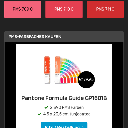
PMS 709 C
PMS 710 C
PMS 711 C
PMS-FARBFÄCHER KAUFEN
€179,95
Pantone Formula Guide GP1601B
2.390 PMS Farben
4,5 x 23,5 cm, (un)coated
Info / Bestellung