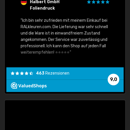
Halbert GmbH
S
Foliendruck
E
Ware,
"Ich bin sehr zufrieden mit meinem Einkauf bei
RALkleuren.com. Die Lieferung war sehr schnell
"Schne
und die Ware ist in einwandfreiem Zustand
angekommen. Der Service war zuverlässig und
professionell. Ich kann den Shop auf jeden Fall
weiterempfehlen! ⭐⭐⭐⭐⭐"
463
Rezensionen
9,0