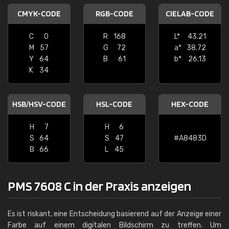
CMYK-CODE
RGB-CODE
CIELAB-CODE
C
0
R
168
L*
43.21
M
57
G
72
a*
38.72
Y
64
B
61
b*
26.13
K
34
HSB/HSV-CODE
HSL-CODE
HEX-CODE
H
7
H
6
S
64
S
47
#A8483D
B
66
L
45
PMS 7608 C in der Praxis anzeigen
Es ist riskant, eine Entscheidung basierend auf der Anzeige einer
Farbe auf einem digitalen Bildschirm zu treffen. Um