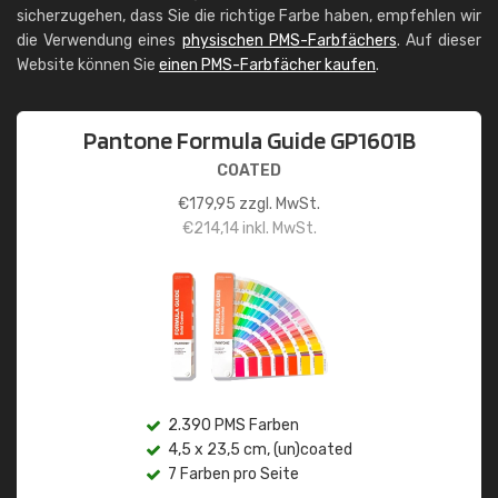
sicherzugehen, dass Sie die richtige Farbe haben, empfehlen wir
die Verwendung eines
physischen PMS-Farbfächers
. Auf dieser
Website können Sie
einen PMS-Farbfächer kaufen
.
Pantone Formula Guide GP1601B
COATED
€
179,95
zzgl. MwSt.
€
214,14
inkl. MwSt.
2.390 PMS Farben
4,5 x 23,5 cm, (un)coated
7 Farben pro Seite