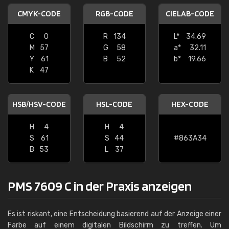
CMYK-CODE
RGB-CODE
CIELAB-CODE
C
0
R
134
L*
34.69
M
57
G
58
a*
32.11
Y
61
B
52
b*
19.66
K
47
HSB/HSV-CODE
HSL-CODE
HEX-CODE
H
4
H
4
S
61
S
44
#863A34
B
53
L
37
PMS 7609 C in der Praxis anzeigen
Es ist riskant, eine Entscheidung basierend auf der Anzeige einer
Farbe auf einem digitalen Bildschirm zu treffen. Um