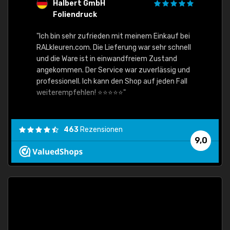
Halbert GmbH
S
Foliendruck
E
Ware,
"Ich bin sehr zufrieden mit meinem Einkauf bei
RALkleuren.com. Die Lieferung war sehr schnell
"Schne
und die Ware ist in einwandfreiem Zustand
angekommen. Der Service war zuverlässig und
professionell. Ich kann den Shop auf jeden Fall
weiterempfehlen! ⭐⭐⭐⭐⭐"
463
Rezensionen
9,0