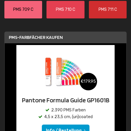
PMS 709 C
PMS 710 C
PMS 711 C
PMS-FARBFÄCHER KAUFEN
€179,95
Pantone Formula Guide GP1601B
2.390 PMS Farben
4,5 x 23,5 cm, (un)coated
Info / Bestellung