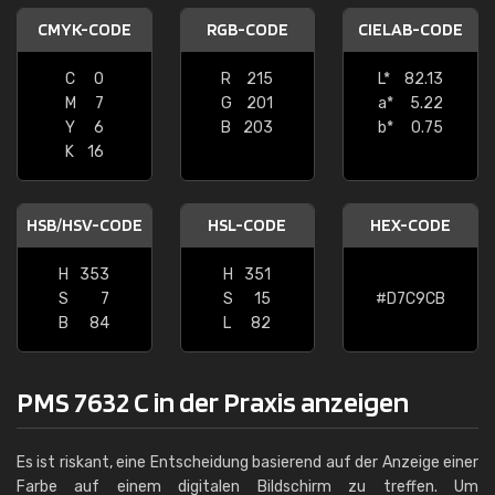
CMYK-CODE
RGB-CODE
CIELAB-CODE
C
0
R
215
L*
82.13
M
7
G
201
a*
5.22
Y
6
B
203
b*
0.75
K
16
HSB/HSV-CODE
HSL-CODE
HEX-CODE
H
353
H
351
S
7
S
15
#D7C9CB
B
84
L
82
PMS 7632 C in der Praxis anzeigen
Es ist riskant, eine Entscheidung basierend auf der Anzeige einer
Farbe auf einem digitalen Bildschirm zu treffen. Um