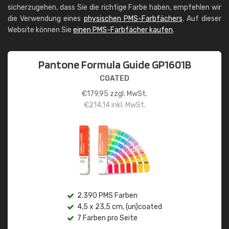
sicherzugehen, dass Sie die richtige Farbe haben, empfehlen wir
die Verwendung eines
physischen PMS-Farbfächers
. Auf dieser
Website können Sie
einen PMS-Farbfächer kaufen
.
Pantone Formula Guide GP1601B
COATED
€
179,95
zzgl. MwSt.
€
214,14
inkl. MwSt.
2.390 PMS Farben
4,5 x 23,5 cm, (un)coated
7 Farben pro Seite