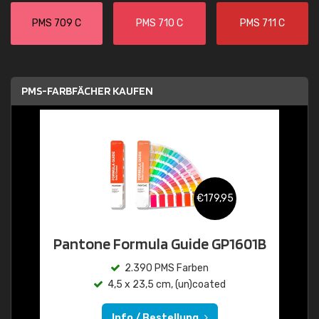
PMS 709 C
PMS 710 C
PMS 711 C
PMS-FARBFÄCHER KAUFEN
€179,95
Pantone Formula Guide GP1601B
2.390 PMS Farben
4,5 x 23,5 cm, (un)coated
Info / Bestellung