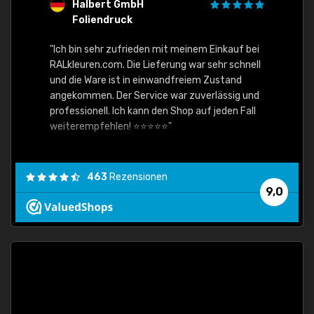
Halbert GmbH
S
Foliendruck
E
Ware,
"Ich bin sehr zufrieden mit meinem Einkauf bei
RALkleuren.com. Die Lieferung war sehr schnell
"Schne
und die Ware ist in einwandfreiem Zustand
angekommen. Der Service war zuverlässig und
professionell. Ich kann den Shop auf jeden Fall
weiterempfehlen! ⭐⭐⭐⭐⭐"
463
Rezensionen
9,0