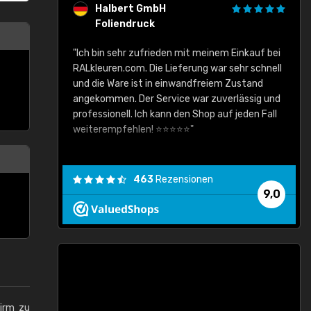
Halbert GmbH
Foliendruck
gute Ware,
"Ich bin sehr zufrieden mit meinem Einkauf bei
RALkleuren.com. Die Lieferung war sehr schnell
"
und die Ware ist in einwandfreiem Zustand
angekommen. Der Service war zuverlässig und
professionell. Ich kann den Shop auf jeden Fall
weiterempfehlen! ⭐⭐⭐⭐⭐"
463
Rezensionen
9,0
hirm zu