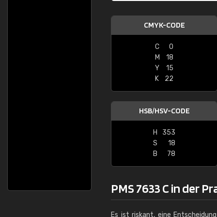
CMYK-CODE
C
0
M
18
Y
15
K
22
HSB/HSV-CODE
H
353
S
18
B
78
PMS 7633 C in der Pr
Es ist riskant, eine Entscheidun