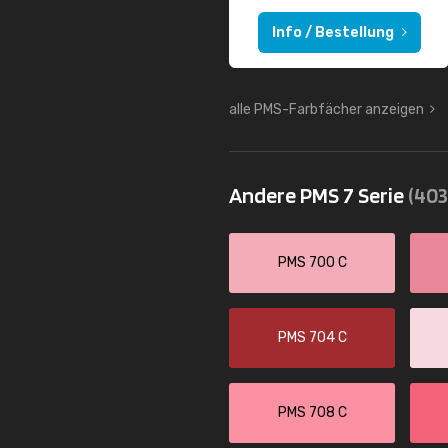
Info / Bestellung
alle PMS-Farbfächer anzeigen
Andere PMS 7 Serie
(403
PMS 700 C
PMS 704 C
PMS 708 C