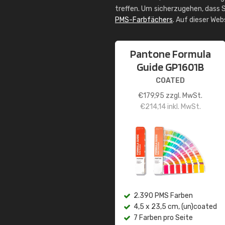
treffen. Um sicherzugehen, dass S
PMS-Farbfächers
. Auf dieser We
Pantone Formula
Guide GP1601B
COATED
€
179,95
zzgl. MwSt.
€
214,14
inkl. MwSt.
2.390 PMS Farben
4,5 x 23,5 cm, (un)coated
7 Farben pro Seite