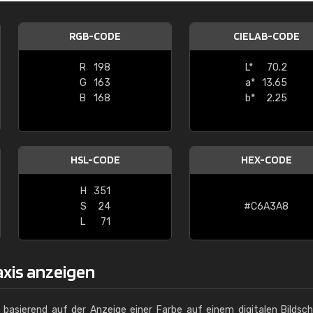
Christiane Schmidt
RGB-CODE
CIELAB-CODE
"Alles so, wie man es sich wünscht, 
schnelle Lieferung."
R
198
L*
70.2
G
163
a*
13.65
B
168
b*
2.25
HSL-CODE
HEX-CODE
H
351
S
24
#C6A3A8
L
71
axis anzeigen
g basierend auf der Anzeige einer Farbe auf einem digitalen Bildsc