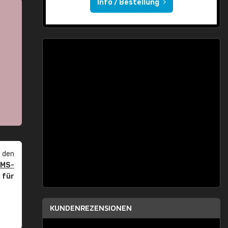
Info / Bestellung
 den
PMS-
r
für
KUNDENREZENSIONEN