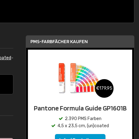
PMS-FARBFÄCHER KAUFEN
oated
-
€179,95
Pantone Formula Guide GP1601B
2.390 PMS Farben
4,5 x 23,5 cm, (un)coated