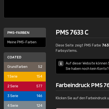
PMS 7633 C
PMS-FARBEN
Meine PMS-Farben
Diese Seite zeigt PMS Farbe
763
Farbsystems.
COATED
Auf dieser Website können
Grundfarben
52
Sie haben noch kein Konto?
1 Serie
154
Farbeindruck PMS 76
2 Serie
577
3 Serie
146
Klicken Sie auf den Farbeindruck 
4 Serie
124