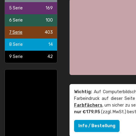
5 Serie
169
6 Serie
100
7 Serie
403
8 Serie
14
9 Serie
42
Wichtig:
Auf Computerbildsch
Farbeindruck auf dieser Seit
Farbfächers
, um sicher zu s
nur €179,95
(zzgl. MwSt.) best
Info / Bestellung