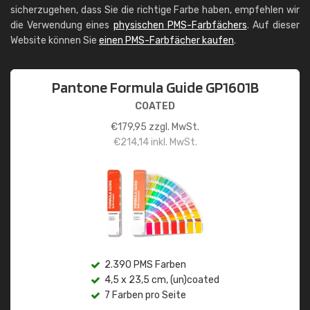
sicherzugehen, dass Sie die richtige Farbe haben, empfehlen wir
die Verwendung eines
physischen PMS-Farbfächers
. Auf dieser
Website können Sie
einen PMS-Farbfächer kaufen
.
Pantone Formula Guide GP1601B
COATED
€
179,95
zzgl. MwSt.
€
214,14
inkl. MwSt.
2.390 PMS Farben
4,5 x 23,5 cm, (un)coated
7 Farben pro Seite