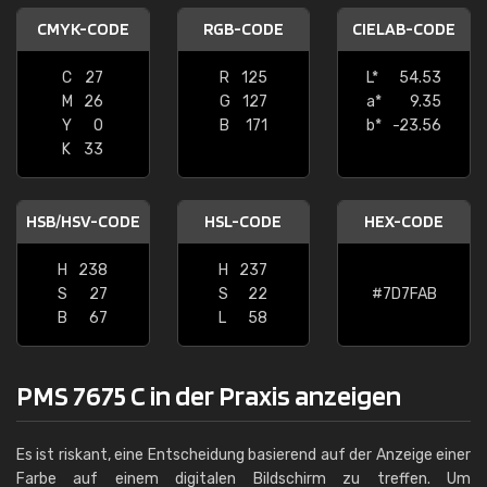
CMYK-CODE
RGB-CODE
CIELAB-CODE
C
27
R
125
L*
54.53
M
26
G
127
a*
9.35
Y
0
B
171
b*
-23.56
K
33
HSB/HSV-CODE
HSL-CODE
HEX-CODE
H
238
H
237
S
27
S
22
#7D7FAB
B
67
L
58
PMS 7675 C in der Praxis anzeigen
Es ist riskant, eine Entscheidung basierend auf der Anzeige einer
Farbe auf einem digitalen Bildschirm zu treffen. Um