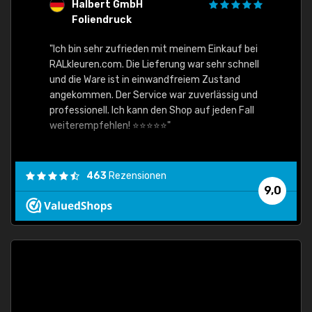
Halbert GmbH
S
Foliendruck
E
Ware,
"Ich bin sehr zufrieden mit meinem Einkauf bei
RALkleuren.com. Die Lieferung war sehr schnell
"Schne
und die Ware ist in einwandfreiem Zustand
angekommen. Der Service war zuverlässig und
professionell. Ich kann den Shop auf jeden Fall
weiterempfehlen! ⭐⭐⭐⭐⭐"
463
Rezensionen
9,0