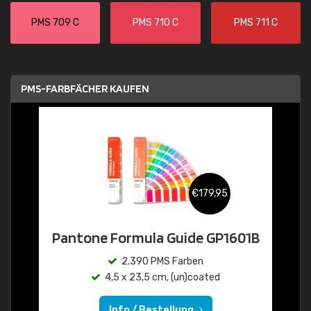
PMS 709 C
PMS 710 C
PMS 711 C
PMS-FARBFÄCHER KAUFEN
€179,95
Pantone Formula Guide GP1601B
2.390 PMS Farben
4,5 x 23,5 cm, (un)coated
Info / Bestellung