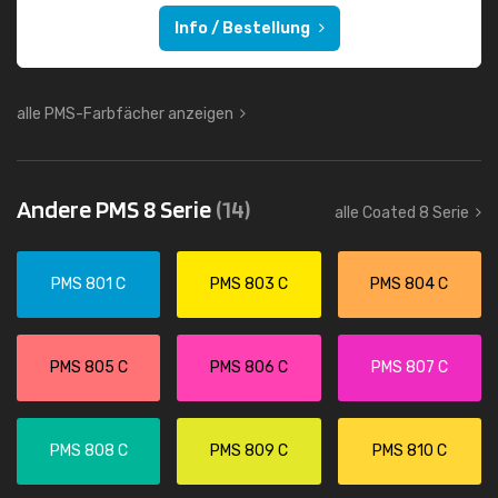
Info / Bestellung
alle PMS-Farbfächer anzeigen
Andere PMS 8 Serie
(14)
alle Coated 8 Serie
PMS 801 C
PMS 803 C
PMS 804 C
PMS 805 C
PMS 806 C
PMS 807 C
PMS 808 C
PMS 809 C
PMS 810 C