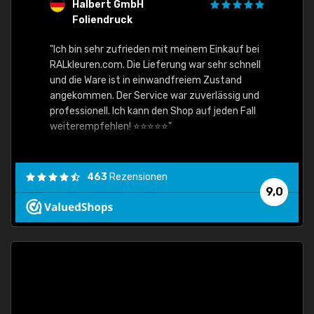
Halbert GmbH
S
Foliendruck
E
Ware,
"Ich bin sehr zufrieden mit meinem Einkauf bei
RALkleuren.com. Die Lieferung war sehr schnell
"Schne
und die Ware ist in einwandfreiem Zustand
angekommen. Der Service war zuverlässig und
professionell. Ich kann den Shop auf jeden Fall
weiterempfehlen! ⭐⭐⭐⭐⭐"
463
Rezensionen
9,0