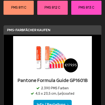
PMS 811 C
PMS 812 C
PMS 813 C
PMS-FARBFÄCHER KAUFEN
€179,95
Pantone Formula Guide GP1601B
2.390 PMS Farben
4,5 x 23,5 cm, (un)coated
Info / Bestellung