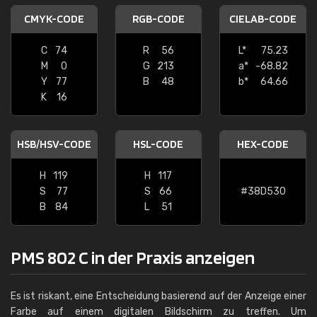
CMYK-CODE
RGB-CODE
CIELAB-CODE
C
74
R
56
L*
75.23
M
0
G
213
a*
-68.82
Y
77
B
48
b*
64.66
K
16
HSB/HSV-CODE
HSL-CODE
HEX-CODE
H
119
H
117
S
77
S
66
#38D530
B
84
L
51
PMS 802 C in der Praxis anzeigen
Es ist riskant, eine Entscheidung basierend auf der Anzeige einer
Farbe auf einem digitalen Bildschirm zu treffen. Um