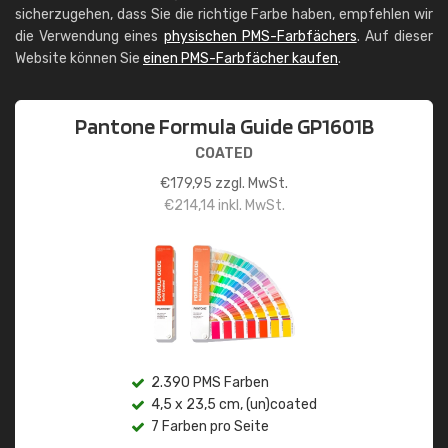
sicherzugehen, dass Sie die richtige Farbe haben, empfehlen wir
die Verwendung eines
physischen PMS-Farbfächers
. Auf dieser
Website können Sie
einen PMS-Farbfächer kaufen
.
Pantone Formula Guide GP1601B
COATED
€
179,95
zzgl. MwSt.
€
214,14
inkl. MwSt.
2.390 PMS Farben
4,5 x 23,5 cm, (un)coated
7 Farben pro Seite