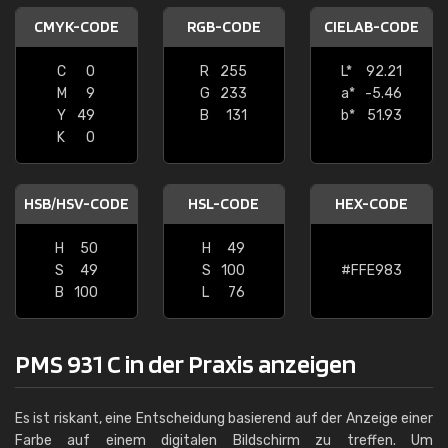
CMYK-CODE
RGB-CODE
CIELAB-CODE
C
0
R
255
L*
92.21
M
9
G
233
a*
-5.46
Y
49
B
131
b*
51.93
K
0
HSB/HSV-CODE
HSL-CODE
HEX-CODE
H
50
H
49
S
49
S
100
#FFE983
B
100
L
76
PMS 931 C in der Praxis anzeigen
Es ist riskant, eine Entscheidung basierend auf der Anzeige einer
Farbe auf einem digitalen Bildschirm zu treffen. Um