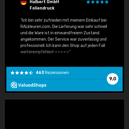
Halbert GmbH
S
Foliendruck
E
Ware,
"Ich bin sehr zufrieden mit meinem Einkauf bei
RALkleuren.com. Die Lieferung war sehr schnell
"Schne
und die Ware ist in einwandfreiem Zustand
angekommen. Der Service war zuverlässig und
professionell. Ich kann den Shop auf jeden Fall
weiterempfehlen! ⭐⭐⭐⭐⭐"
463
Rezensionen
9,0