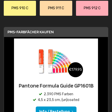
PMS 910 C
PMS 911 C
PMS 912 C
PMS-FARBFÄCHER KAUFEN
€179,95
Pantone Formula Guide GP1601B
2.390 PMS Farben
4,5 x 23,5 cm, (un)coated
Info / Bestellung