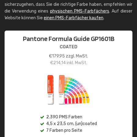
sicherzugehen, dass Sie die richtige Farbe haben, empfehlen wir
die Verwendung eines
physischen PMS-Farbfächers
. Auf dieser
Website können Sie
einen PMS-Farbfächer kaufen
.
Pantone Formula Guide GP1601B
COATED
€
179,95
zzgl. MwSt.
€
214,14
inkl. MwSt.
2.390 PMS Farben
4,5 x 23,5 cm, (un)coated
7 Farben pro Seite