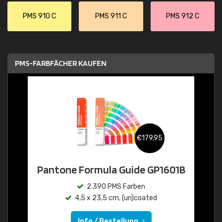
PMS 910 C
PMS 911 C
PMS 912 C
PMS-FARBFÄCHER KAUFEN
€179,95
Pantone Formula Guide GP1601B
2.390 PMS Farben
4,5 x 23,5 cm, (un)coated
Info / Bestellung