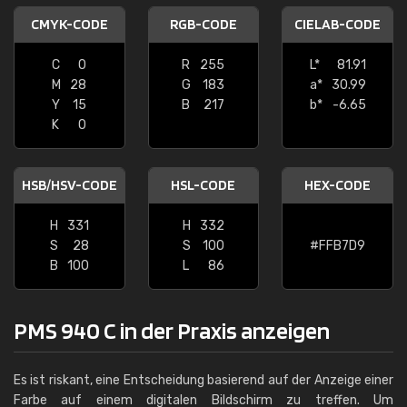
CMYK-CODE
RGB-CODE
CIELAB-CODE
C
0
R
255
L*
81.91
M
28
G
183
a*
30.99
Y
15
B
217
b*
-6.65
K
0
HSB/HSV-CODE
HSL-CODE
HEX-CODE
H
331
H
332
S
28
S
100
#FFB7D9
B
100
L
86
PMS 940 C in der Praxis anzeigen
Es ist riskant, eine Entscheidung basierend auf der Anzeige einer
Farbe auf einem digitalen Bildschirm zu treffen. Um