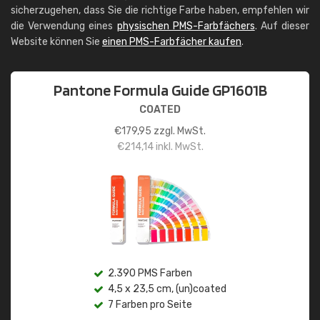
sicherzugehen, dass Sie die richtige Farbe haben, empfehlen wir
die Verwendung eines
physischen PMS-Farbfächers
. Auf dieser
Website können Sie
einen PMS-Farbfächer kaufen
.
Pantone Formula Guide GP1601B
COATED
€
179,95
zzgl. MwSt.
€
214,14
inkl. MwSt.
2.390 PMS Farben
4,5 x 23,5 cm, (un)coated
7 Farben pro Seite