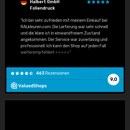
Halbert GmbH
S
Foliendruck
E
Ware,
"Ich bin sehr zufrieden mit meinem Einkauf bei
RALkleuren.com. Die Lieferung war sehr schnell
"Schne
und die Ware ist in einwandfreiem Zustand
angekommen. Der Service war zuverlässig und
professionell. Ich kann den Shop auf jeden Fall
weiterempfehlen! ⭐⭐⭐⭐⭐"
463
Rezensionen
9,0