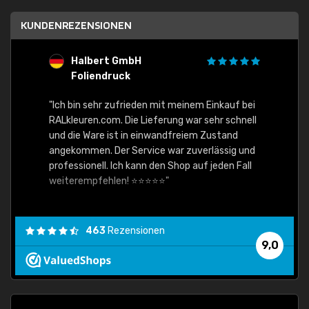
KUNDENREZENSIONEN
Halbert GmbH
S
Foliendruck
E
Ware,
"Ich bin sehr zufrieden mit meinem Einkauf bei
RALkleuren.com. Die Lieferung war sehr schnell
"Schne
und die Ware ist in einwandfreiem Zustand
angekommen. Der Service war zuverlässig und
professionell. Ich kann den Shop auf jeden Fall
weiterempfehlen! ⭐⭐⭐⭐⭐"
463
Rezensionen
9,0