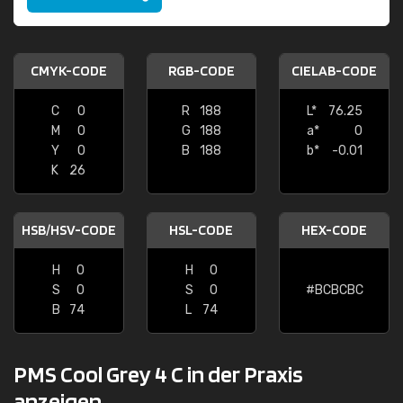
CMYK-CODE
RGB-CODE
CIELAB-CODE
C
0
R
188
L*
76.25
M
0
G
188
a*
0
Y
0
B
188
b*
-0.01
K
26
HSB/HSV-CODE
HSL-CODE
HEX-CODE
H
0
H
0
S
0
S
0
#BCBCBC
B
74
L
74
PMS Cool Grey 4 C in der Praxis
anzeigen