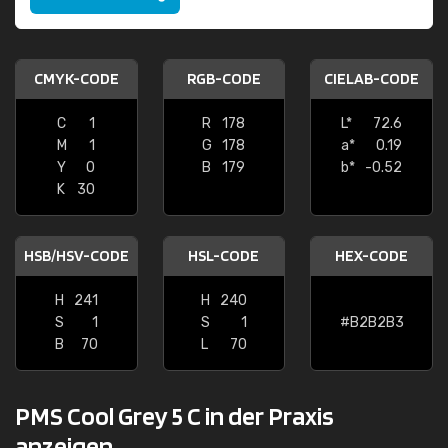
CMYK-CODE
RGB-CODE
CIELAB-CODE
C
1
R
178
L*
72.6
M
1
G
178
a*
0.19
Y
0
B
179
b*
-0.52
K
30
HSB/HSV-CODE
HSL-CODE
HEX-CODE
H
241
H
240
S
1
S
1
#B2B2B3
B
70
L
70
PMS Cool Grey 5 C in der Praxis
anzeigen