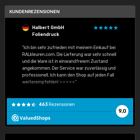
KUNDENREZENSIONEN
Halbert GmbH
S
Foliendruck
E
Ware,
"Ich bin sehr zufrieden mit meinem Einkauf bei
RALkleuren.com. Die Lieferung war sehr schnell
"Schne
und die Ware ist in einwandfreiem Zustand
angekommen. Der Service war zuverlässig und
professionell. Ich kann den Shop auf jeden Fall
weiterempfehlen! ⭐⭐⭐⭐⭐"
463
Rezensionen
9,0