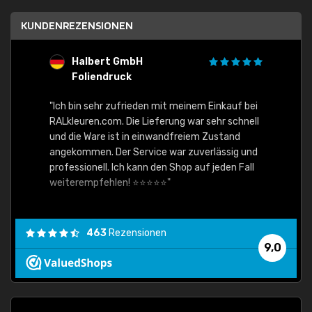
KUNDENREZENSIONEN
Halbert GmbH
S
Foliendruck
E
Ware,
"Ich bin sehr zufrieden mit meinem Einkauf bei
RALkleuren.com. Die Lieferung war sehr schnell
"Schne
und die Ware ist in einwandfreiem Zustand
angekommen. Der Service war zuverlässig und
professionell. Ich kann den Shop auf jeden Fall
weiterempfehlen! ⭐⭐⭐⭐⭐"
463
Rezensionen
9,0