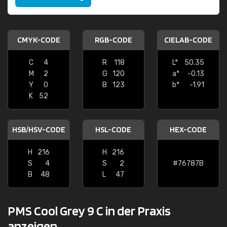
CMYK-CODE
RGB-CODE
CIELAB-CODE
C
4
R
118
L*
50.35
M
2
G
120
a*
-0.13
Y
0
B
123
b*
-1.91
K
52
HSB/HSV-CODE
HSL-CODE
HEX-CODE
H
216
H
216
S
4
S
2
#76787B
B
48
L
47
PMS Cool Grey 9 C in der Praxis
anzeigen