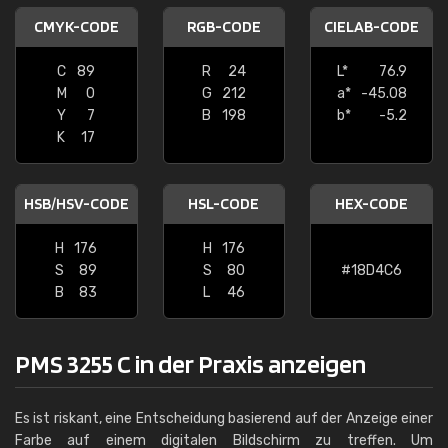
CMYK-CODE
RGB-CODE
CIELAB-CODE
C
89
R
24
L*
76.9
M
0
G
212
a*
-45.08
Y
7
B
198
b*
-5.2
K
17
HSB/HSV-CODE
HSL-CODE
HEX-CODE
H
176
H
176
S
89
S
80
#18D4C6
B
83
L
46
PMS 3255 C in der Praxis anzeigen
Es ist riskant, eine Entscheidung basierend auf der Anzeige einer
Farbe auf einem digitalen Bildschirm zu treffen. Um