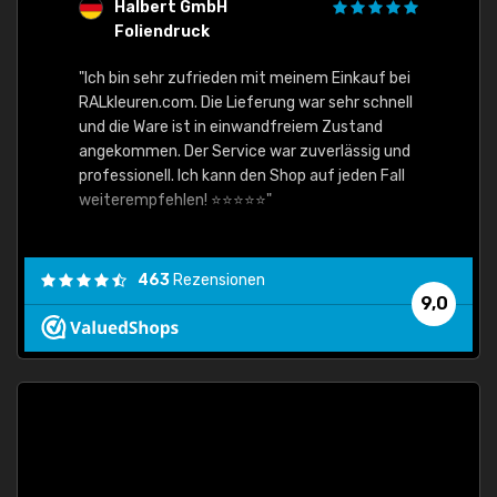
Halbert GmbH
S
Foliendruck
E
Ware,
"Ich bin sehr zufrieden mit meinem Einkauf bei
RALkleuren.com. Die Lieferung war sehr schnell
"Schne
und die Ware ist in einwandfreiem Zustand
angekommen. Der Service war zuverlässig und
professionell. Ich kann den Shop auf jeden Fall
weiterempfehlen! ⭐⭐⭐⭐⭐"
463
Rezensionen
9,0