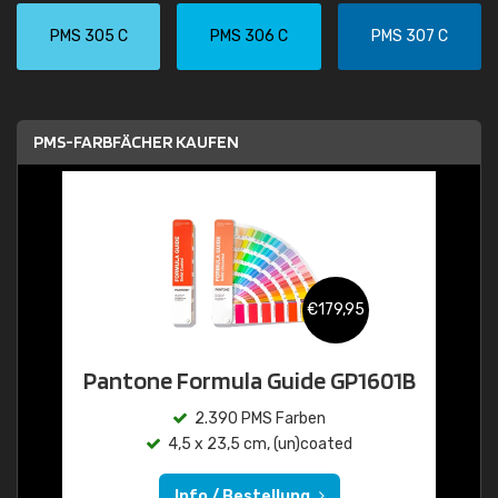
PMS 305 C
PMS 306 C
PMS 307 C
PMS-FARBFÄCHER KAUFEN
€179,95
Pantone Formula Guide GP1601B
2.390 PMS Farben
4,5 x 23,5 cm, (un)coated
Info / Bestellung