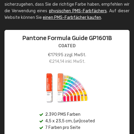
sicherzugehen, dass Sie die richtige Farbe haben, empfehlen wir
die Verwendung eines
physischen PMS-Farbfächers
. Auf dieser
Website können Sie
einen PMS-Farbfächer kaufen
.
Pantone Formula Guide GP1601B
COATED
€
179,95
zzgl. MwSt.
€
214,14
inkl. MwSt.
2.390 PMS Farben
4,5 x 23,5 cm, (un)coated
7 Farben pro Seite