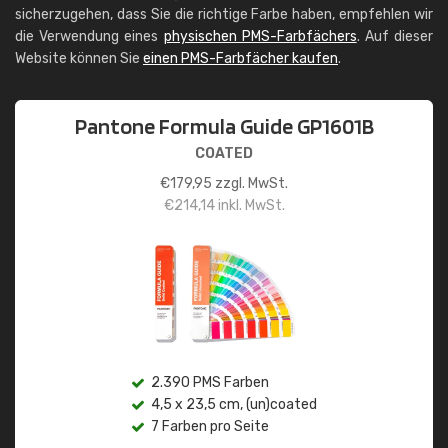
sicherzugehen, dass Sie die richtige Farbe haben, empfehlen wir
die Verwendung eines
physischen PMS-Farbfächers
. Auf dieser
Website können Sie
einen PMS-Farbfächer kaufen
.
Pantone Formula Guide GP1601B
COATED
€
179,95
zzgl. MwSt.
€
214,14
inkl. MwSt.
2.390 PMS Farben
4,5 x 23,5 cm, (un)coated
7 Farben pro Seite