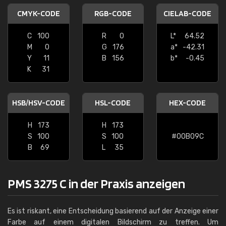
CMYK-CODE
RGB-CODE
CIELAB-CODE
C
100
R
0
L*
64.52
M
0
G
176
a*
-42.31
Y
11
B
156
b*
-0.45
K
31
HSB/HSV-CODE
HSL-CODE
HEX-CODE
H
173
H
173
S
100
S
100
#00B09C
B
69
L
35
PMS 3275 C in der Praxis anzeigen
Es ist riskant, eine Entscheidung basierend auf der Anzeige einer
Farbe auf einem digitalen Bildschirm zu treffen. Um