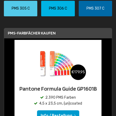
PMS 305 C
PMS 306 C
PMS 307 C
PMS-FARBFÄCHER KAUFEN
€179,95
Pantone Formula Guide GP1601B
2.390 PMS Farben
4,5 x 23,5 cm, (un)coated
Info / Bestellung