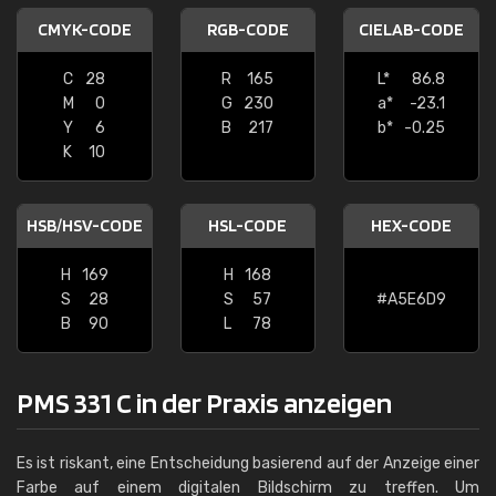
CMYK-CODE
RGB-CODE
CIELAB-CODE
C
28
R
165
L*
86.8
M
0
G
230
a*
-23.1
Y
6
B
217
b*
-0.25
K
10
HSB/HSV-CODE
HSL-CODE
HEX-CODE
H
169
H
168
S
28
S
57
#A5E6D9
B
90
L
78
PMS 331 C in der Praxis anzeigen
Es ist riskant, eine Entscheidung basierend auf der Anzeige einer
Farbe auf einem digitalen Bildschirm zu treffen. Um