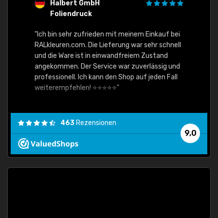
Halbert GmbH
S
Foliendruck
E
Ware,
"Ich bin sehr zufrieden mit meinem Einkauf bei
RALkleuren.com. Die Lieferung war sehr schnell
"Schne
und die Ware ist in einwandfreiem Zustand
angekommen. Der Service war zuverlässig und
professionell. Ich kann den Shop auf jeden Fall
weiterempfehlen! ⭐⭐⭐⭐⭐"
463
Rezensionen
9,0