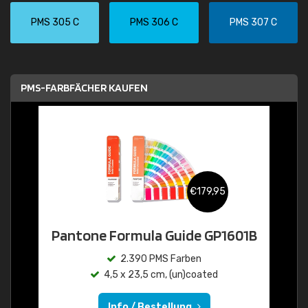
PMS 305 C
PMS 306 C
PMS 307 C
PMS-FARBFÄCHER KAUFEN
€179,95
Pantone Formula Guide GP1601B
2.390 PMS Farben
4,5 x 23,5 cm, (un)coated
Info / Bestellung