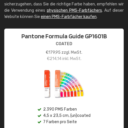
sicherzugehen, dass Sie die richtige Farbe haben, empfehlen wir
die Verwendung eines
physischen PMS-Farbfächers
. Auf dieser
Website können Sie
einen PMS-Farbfächer kaufen
.
Pantone Formula Guide GP1601B
COATED
€
179,95
zzgl. MwSt.
€
214,14
inkl. MwSt.
2.390 PMS Farben
4,5 x 23,5 cm, (un)coated
7 Farben pro Seite