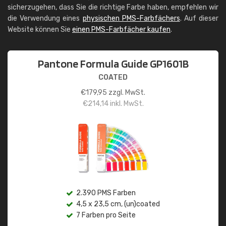
sicherzugehen, dass Sie die richtige Farbe haben, empfehlen wir
die Verwendung eines
physischen PMS-Farbfächers
. Auf dieser
Website können Sie
einen PMS-Farbfächer kaufen
.
Pantone Formula Guide GP1601B
COATED
€
179,95
zzgl. MwSt.
€
214,14
inkl. MwSt.
2.390 PMS Farben
4,5 x 23,5 cm, (un)coated
7 Farben pro Seite