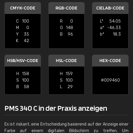
CMYK-CODE
RGB-CODE
CIELAB-CODE
C
100
R
0
L*
54.05
M
0
G
148
a*
-46.33
Y
35
B
96
b*
18.3
K
42
HSB/HSV-CODE
HSL-CODE
HEX-CODE
H
158
H
159
S
100
S
100
#009460
B
58
L
29
PMS 340 C in der Praxis anzeigen
Es ist riskant, eine Entscheidung basierend auf der Anzeige einer
Farbe auf einem digitalen Bildschirm zu treffen. Um