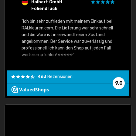
Halbert GmbH
S
Foliendruck
E
Ware,
"Ich bin sehr zufrieden mit meinem Einkauf bei
RALkleuren.com. Die Lieferung war sehr schnell
"Schne
und die Ware ist in einwandfreiem Zustand
angekommen. Der Service war zuverlässig und
professionell. Ich kann den Shop auf jeden Fall
weiterempfehlen! ⭐⭐⭐⭐⭐"
463
Rezensionen
9,0