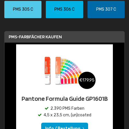
PMS 305 C
PMS 306 C
PMS 307 C
PMS-FARBFÄCHER KAUFEN
€179,95
Pantone Formula Guide GP1601B
2.390 PMS Farben
4,5 x 23,5 cm, (un)coated
Info / Bestellung