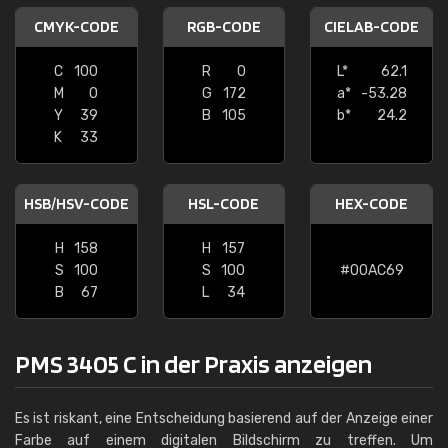
CMYK-CODE
RGB-CODE
CIELAB-CODE
C
100
R
0
L*
62.1
M
0
G
172
a*
-53.28
Y
39
B
105
b*
24.2
K
33
HSB/HSV-CODE
HSL-CODE
HEX-CODE
H
158
H
157
S
100
S
100
#00AC69
B
67
L
34
PMS 3405 C in der Praxis anzeigen
Es ist riskant, eine Entscheidung basierend auf der Anzeige einer
Farbe auf einem digitalen Bildschirm zu treffen. Um