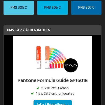
PMS 305 C
PMS 306 C
PMS 307 C
PMS-FARBFÄCHER KAUFEN
€179,95
Pantone Formula Guide GP1601B
2.390 PMS Farben
4,5 x 23,5 cm, (un)coated
Info / Bestellung