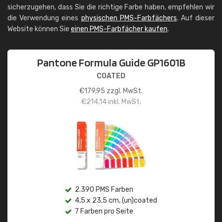
sicherzugehen, dass Sie die richtige Farbe haben, empfehlen wir
die Verwendung eines
physischen PMS-Farbfächers
. Auf dieser
Website können Sie
einen PMS-Farbfächer kaufen
.
Pantone Formula Guide GP1601B
COATED
€
179,95
zzgl. MwSt.
€
214,14
inkl. MwSt.
2.390 PMS Farben
4,5 x 23,5 cm, (un)coated
7 Farben pro Seite