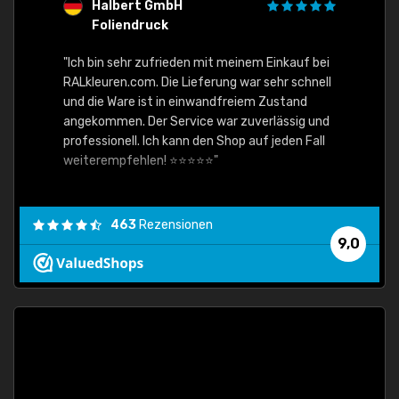
Halbert GmbH
S
Foliendruck
E
Ware,
"Ich bin sehr zufrieden mit meinem Einkauf bei
RALkleuren.com. Die Lieferung war sehr schnell
"Schne
und die Ware ist in einwandfreiem Zustand
angekommen. Der Service war zuverlässig und
professionell. Ich kann den Shop auf jeden Fall
weiterempfehlen! ⭐⭐⭐⭐⭐"
463
Rezensionen
9,0