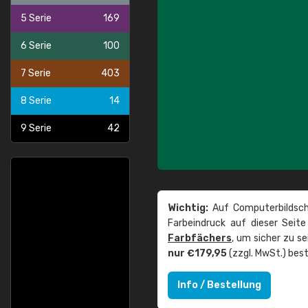
5 Serie
169
6 Serie
100
7 Serie
403
8 Serie
14
9 Serie
42
Wichtig:
Auf Computerbildsch
Farbeindruck auf dieser Seit
Farbfächers
, um sicher zu s
nur €179,95
(zzgl. MwSt.) best
Info / Bestellung