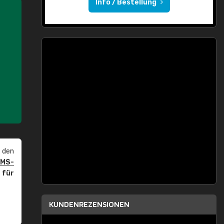
Info / Bestellung
 den
PMS-
r
für
KUNDENREZENSIONEN