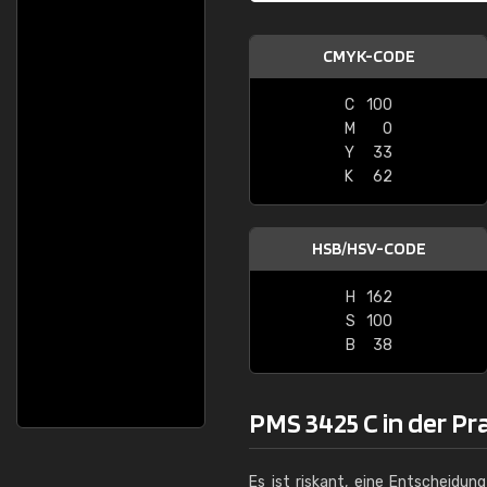
CMYK-CODE
C
100
M
0
Y
33
K
62
HSB/HSV-CODE
H
162
S
100
B
38
PMS 3425 C in der Pr
Es ist riskant, eine Entscheidun