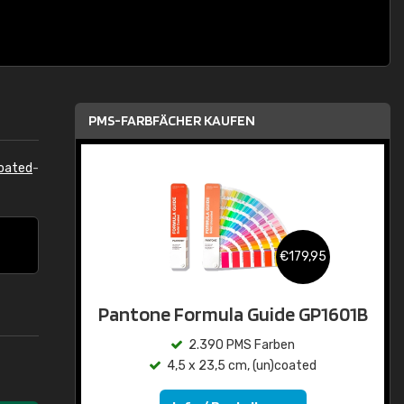
PMS-FARBFÄCHER KAUFEN
oated
-
€179,95
Pantone Formula Guide GP1601B
2.390 PMS Farben
4,5 x 23,5 cm, (un)coated