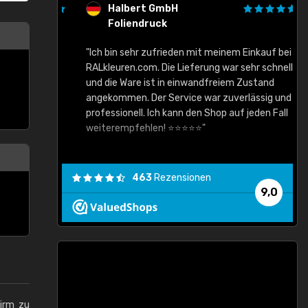
Halbert GmbH
Foliendruck
gute Ware,
"Ich bin sehr zufrieden mit meinem Einkauf bei
RALkleuren.com. Die Lieferung war sehr schnell
"
und die Ware ist in einwandfreiem Zustand
angekommen. Der Service war zuverlässig und
professionell. Ich kann den Shop auf jeden Fall
weiterempfehlen! ⭐⭐⭐⭐⭐"
463
Rezensionen
9,0
hirm zu