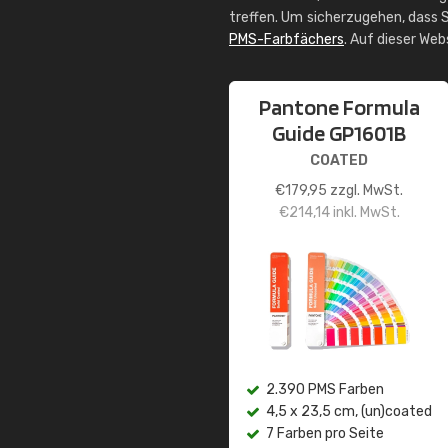
treffen. Um sicherzugehen, dass S
PMS-Farbfächers
. Auf dieser We
Pantone Formula
Guide GP1601B
COATED
€
179,95
zzgl. MwSt.
€
214,14
inkl. MwSt.
2.390 PMS Farben
4,5 x 23,5 cm, (un)coated
7 Farben pro Seite