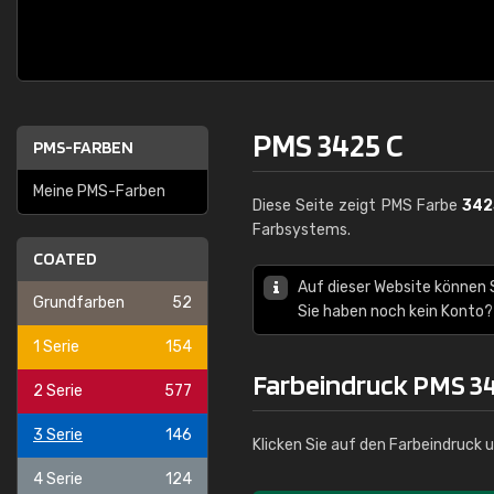
PMS 3425 C
PMS-FARBEN
Meine PMS-Farben
Diese Seite zeigt PMS Farbe
342
Farbsystems.
COATED
Auf dieser Website können
Grundfarben
52
Sie haben noch kein Konto?
1 Serie
154
Farbeindruck PMS 34
2 Serie
577
3 Serie
146
Klicken Sie auf den Farbeindruck 
4 Serie
124