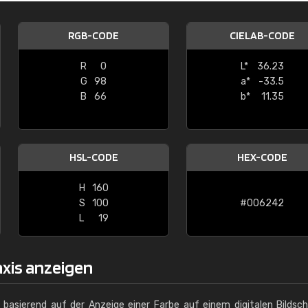
Christiane Schmidt
RGB-CODE
CIELAB-CODE
"Alles so, wie man es sich wünscht, 
schnelle Lieferung."
R
0
L*
36.23
G
98
a*
-33.5
B
66
b*
11.35
HSL-CODE
HEX-CODE
H
160
S
100
#006242
L
19
axis anzeigen
g basierend auf der Anzeige einer Farbe auf einem digitalen Bildsc