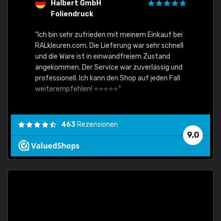
Halbert GmbH
S
Foliendruck
E
Ware,
"Ich bin sehr zufrieden mit meinem Einkauf bei
RALkleuren.com. Die Lieferung war sehr schnell
"Schne
und die Ware ist in einwandfreiem Zustand
angekommen. Der Service war zuverlässig und
professionell. Ich kann den Shop auf jeden Fall
weiterempfehlen! ⭐⭐⭐⭐⭐"
463
Rezensionen
9,0