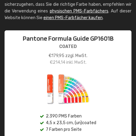
sicherzugehen, dass Sie die richtige Farbe haben, empfehlen wir
die Verwendung eines
physischen PMS-Farbfächers
. Auf dieser
Website können Sie
einen PMS-Farbfächer kaufen
.
Pantone Formula Guide GP1601B
COATED
€
179,95
zzgl. MwSt.
€
214,14
inkl. MwSt.
2.390 PMS Farben
4,5 x 23,5 cm, (un)coated
7 Farben pro Seite