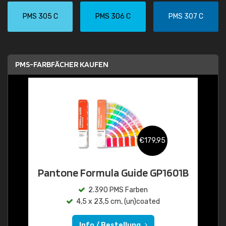
PMS 305 C
PMS 306 C
PMS 307 C
PMS-FARBFÄCHER KAUFEN
€179,95
Pantone Formula Guide GP1601B
2.390 PMS Farben
4,5 x 23,5 cm, (un)coated
Info / Bestellung