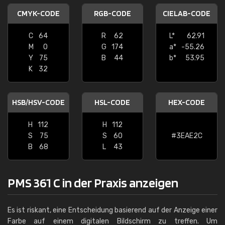
CMYK-CODE
RGB-CODE
CIELAB-CODE
C
64
R
62
L*
62.91
M
0
G
174
a*
-55.26
Y
75
B
44
b*
53.95
K
32
HSB/HSV-CODE
HSL-CODE
HEX-CODE
H
112
H
112
S
75
S
60
#3EAE2C
B
68
L
43
PMS 361 C in der Praxis anzeigen
Es ist riskant, eine Entscheidung basierend auf der Anzeige einer
Farbe auf einem digitalen Bildschirm zu treffen. Um