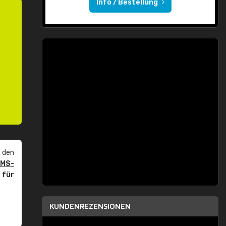
Info / Bestellung
 den
PMS-
r
für
KUNDENREZENSIONEN