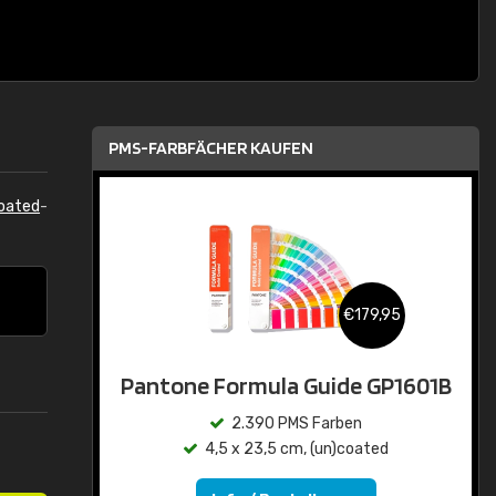
PMS-FARBFÄCHER KAUFEN
oated
-
€179,95
Pantone Formula Guide GP1601B
2.390 PMS Farben
4,5 x 23,5 cm, (un)coated