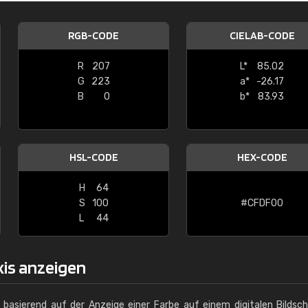
Christiane Schmidt
RGB-CODE
CIELAB-CODE
"Alles so, wie man es sich wünscht, 
schnelle Lieferung."
R
207
L*
85.02
G
223
a*
-26.17
B
0
b*
83.93
HSL-CODE
HEX-CODE
H
64
S
100
#CFDF00
L
44
xis anzeigen
g basierend auf der Anzeige einer Farbe auf einem digitalen Bildsc