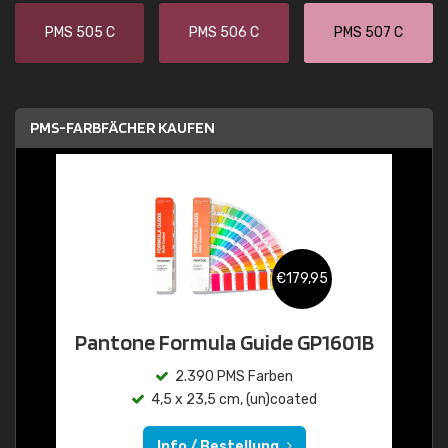
PMS 505 C
PMS 506 C
PMS 507 C
PMS-FARBFÄCHER KAUFEN
€179,95
Pantone Formula Guide GP1601B
2.390 PMS Farben
4,5 x 23,5 cm, (un)coated
Info / Bestellung