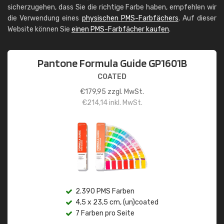
sicherzugehen, dass Sie die richtige Farbe haben, empfehlen wir
die Verwendung eines
physischen PMS-Farbfächers
. Auf dieser
Website können Sie
einen PMS-Farbfächer kaufen
.
Pantone Formula Guide GP1601B
COATED
€
179,95
zzgl. MwSt.
€
214,14
inkl. MwSt.
2.390 PMS Farben
4,5 x 23,5 cm, (un)coated
7 Farben pro Seite