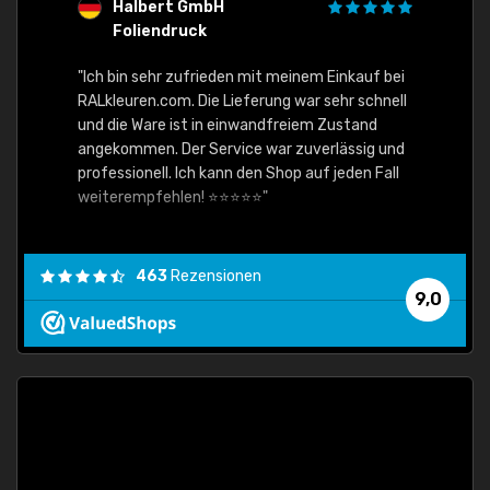
Halbert GmbH
S
Foliendruck
E
Ware,
"Ich bin sehr zufrieden mit meinem Einkauf bei
RALkleuren.com. Die Lieferung war sehr schnell
"Schne
und die Ware ist in einwandfreiem Zustand
angekommen. Der Service war zuverlässig und
professionell. Ich kann den Shop auf jeden Fall
weiterempfehlen! ⭐⭐⭐⭐⭐"
463
Rezensionen
9,0