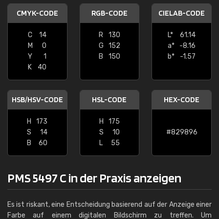
CMYK-CODE
RGB-CODE
CIELAB-CODE
C
14
R
130
L*
61.14
M
0
G
152
a*
-8.16
Y
1
B
150
b*
-1.57
K
40
HSB/HSV-CODE
HSL-CODE
HEX-CODE
H
173
H
175
S
14
S
10
#829896
B
60
L
55
PMS 5497 C in der Praxis anzeigen
Es ist riskant, eine Entscheidung basierend auf der Anzeige einer
Farbe auf einem digitalen Bildschirm zu treffen. Um