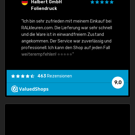
Halbert GmbH
S
Foliendruck
E
Ware,
"Ich bin sehr zufrieden mit meinem Einkauf bei
RALkleuren.com. Die Lieferung war sehr schnell
"Schne
und die Ware ist in einwandfreiem Zustand
angekommen. Der Service war zuverlässig und
professionell. Ich kann den Shop auf jeden Fall
weiterempfehlen! ⭐⭐⭐⭐⭐"
463
Rezensionen
9,0