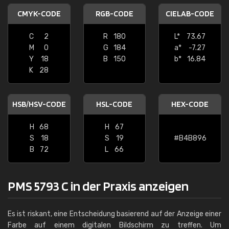
CMYK-CODE
RGB-CODE
CIELAB-CODE
C
2
R
180
L*
73.67
M
0
G
184
a*
-7.27
Y
18
B
150
b*
16.84
K
28
HSB/HSV-CODE
HSL-CODE
HEX-CODE
H
68
H
67
S
18
S
19
#B4B896
B
72
L
66
PMS 5793 C in der Praxis anzeigen
Es ist riskant, eine Entscheidung basierend auf der Anzeige einer
Farbe auf einem digitalen Bildschirm zu treffen. Um