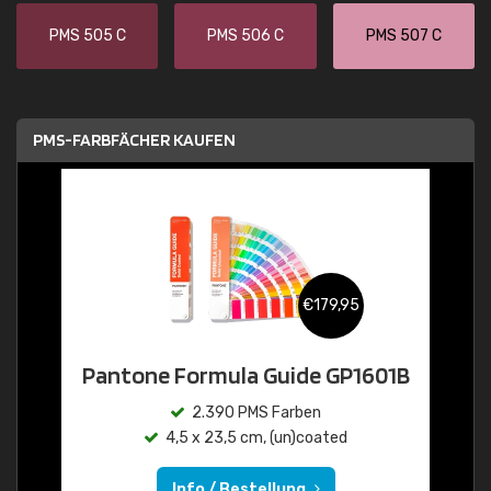
PMS 505 C
PMS 506 C
PMS 507 C
PMS-FARBFÄCHER KAUFEN
€179,95
Pantone Formula Guide GP1601B
2.390 PMS Farben
4,5 x 23,5 cm, (un)coated
Info / Bestellung