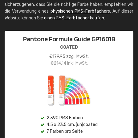
sicherzugehen, dass Sie die richtige Farbe haben, empfehlen wir
die Verwendung eines
physischen PMS-Farbfächers
. Auf dieser
Website können Sie
einen PMS-Farbfächer kaufen
.
Pantone Formula Guide GP1601B
COATED
€
179,95
zzgl. MwSt.
€
214,14
inkl. MwSt.
2.390 PMS Farben
4,5 x 23,5 cm, (un)coated
7 Farben pro Seite