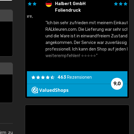
Halbert GmbH
Foliendruck
gute Ware,
"Ich bin sehr zufrieden mit meinem Einkauf bei
RALkleuren.com. Die Lieferung war sehr schnell
"
und die Ware ist in einwandfreiem Zustand
angekommen. Der Service war zuverlässig und
professionell. Ich kann den Shop auf jeden Fall
weiterempfehlen! ⭐⭐⭐⭐⭐"
463
Rezensionen
9,0
hirm zu