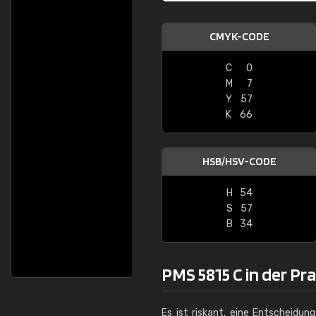
CMYK-CODE
C
0
M
7
Y
57
K
66
HSB/HSV-CODE
H
54
S
57
B
34
PMS 5815 C in der Pr
Es ist riskant, eine Entscheidun