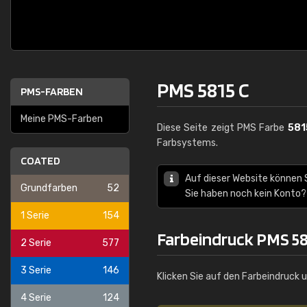
PMS 5815 C
PMS-FARBEN
Meine PMS-Farben
Diese Seite zeigt PMS Farbe
581
Farbsystems.
COATED
Auf dieser Website können
Grundfarben
52
Sie haben noch kein Konto?
1 Serie
154
Farbeindruck PMS 58
2 Serie
577
3 Serie
146
Klicken Sie auf den Farbeindruck 
4 Serie
124