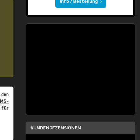
Info / Bestellung
 den
PMS-
r
für
KUNDENREZENSIONEN