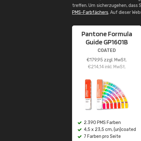
treffen. Um sicherzugehen, dass S
PMS-Farbfächers
. Auf dieser We
Pantone Formula
Guide GP1601B
COATED
€
179,95
zzgl. MwSt.
€
214,14
inkl. MwSt.
2.390 PMS Farben
4,5 x 23,5 cm, (un)coated
7 Farben pro Seite