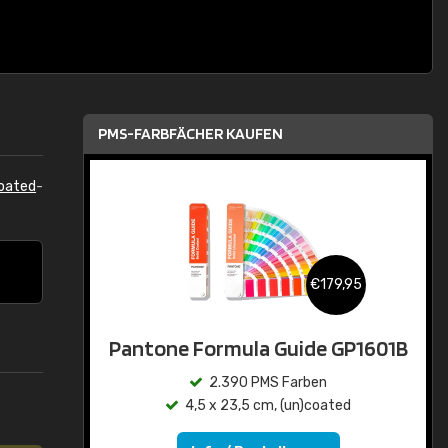
PMS-FARBFÄCHER KAUFEN
oated
-
€179,95
Pantone Formula Guide GP1601B
2.390 PMS Farben
4,5 x 23,5 cm, (un)coated