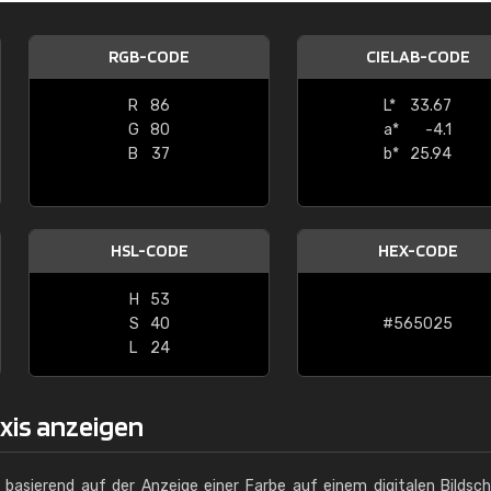
Christiane Schmidt
RGB-CODE
CIELAB-CODE
"Alles so, wie man es sich wünscht, 
schnelle Lieferung."
R
86
L*
33.67
G
80
a*
-4.1
B
37
b*
25.94
HSL-CODE
HEX-CODE
H
53
S
40
#565025
L
24
axis anzeigen
g basierend auf der Anzeige einer Farbe auf einem digitalen Bildsc