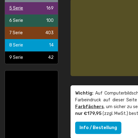
5 Serie
169
6 Serie
100
7 Serie
403
8 Serie
14
9 Serie
42
Wichtig:
Auf Computerbildsch
Farbeindruck auf dieser Seit
Farbfächers
, um sicher zu s
nur €179,95
(zzgl. MwSt.) best
Info / Bestellung