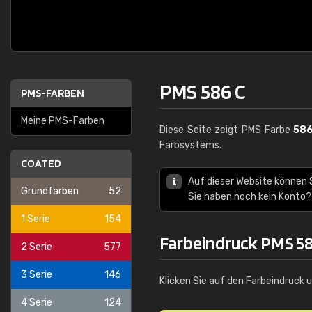
PMS 586 C
PMS-FARBEN
Meine PMS-Farben
Diese Seite zeigt PMS Farbe
586
Farbsystems.
COATED
Auf dieser Website können
Grundfarben
52
Sie haben noch kein Konto?
1 Serie
154
Farbeindruck PMS 58
2 Serie
577
3 Serie
146
Klicken Sie auf den Farbeindruck 
4 Serie
124