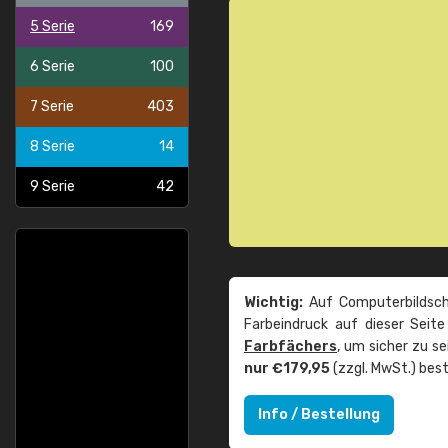
5 Serie
169
6 Serie
100
7 Serie
403
8 Serie
14
9 Serie
42
Wichtig:
Auf Computerbildsch
Farbeindruck auf dieser Seit
Farbfächers
, um sicher zu s
nur €179,95
(zzgl. MwSt.) best
Info / Bestellung