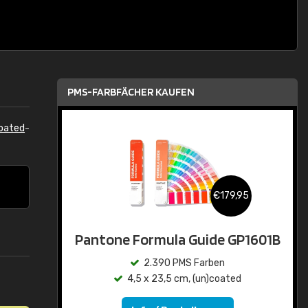
PMS-FARBFÄCHER KAUFEN
oated
-
€179,95
Pantone Formula Guide GP1601B
2.390 PMS Farben
4,5 x 23,5 cm, (un)coated