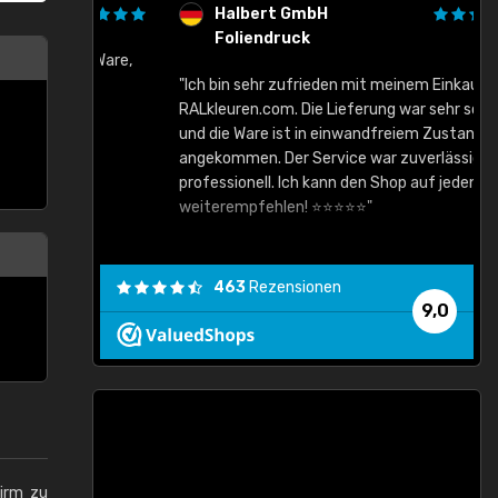
Halbert GmbH
Foliendruck
gute Ware,
"Ich bin sehr zufrieden mit meinem Einkauf bei
RALkleuren.com. Die Lieferung war sehr schnell
"
und die Ware ist in einwandfreiem Zustand
angekommen. Der Service war zuverlässig und
professionell. Ich kann den Shop auf jeden Fall
weiterempfehlen! ⭐⭐⭐⭐⭐"
463
Rezensionen
9,0
hirm zu