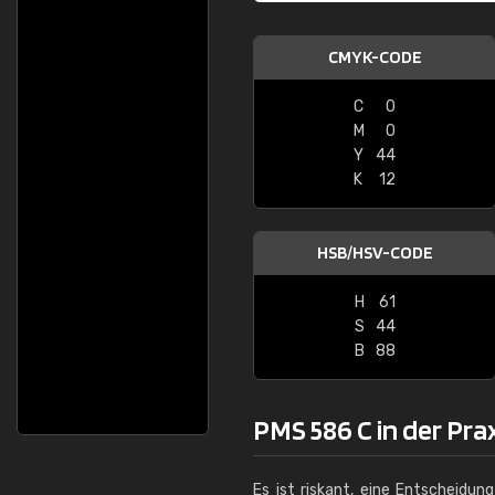
CMYK-CODE
C
0
M
0
Y
44
K
12
HSB/HSV-CODE
H
61
S
44
B
88
PMS 586 C in der Pra
Es ist riskant, eine Entscheidun