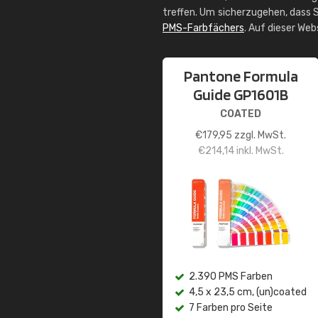
treffen. Um sicherzugehen, dass S
PMS-Farbfächers
. Auf dieser We
Pantone Formula
Guide GP1601B
COATED
€
179,95
zzgl. MwSt.
€
214,14
inkl. MwSt.
2.390 PMS Farben
4,5 x 23,5 cm, (un)coated
7 Farben pro Seite