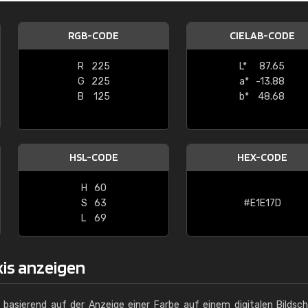
Christiane Schmidt
RGB-CODE
CIELAB-CODE
"Alles so, wie man es sich wünscht, 
schnelle Lieferung."
R
225
L*
87.65
G
225
a*
-13.88
B
125
b*
48.68
HSL-CODE
HEX-CODE
H
60
S
63
#E1E17D
L
69
xis anzeigen
g basierend auf der Anzeige einer Farbe auf einem digitalen Bildsc