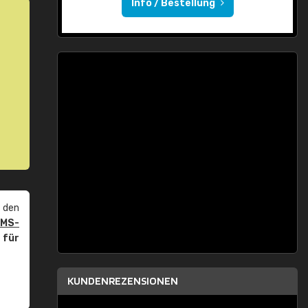
Info / Bestellung
 den
PMS-
r
für
KUNDENREZENSIONEN